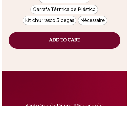
Garrafa Térmica de Plástico
Kit churrasco 3 peças
Nécessaire
ADD TO CART
Santuário da Divina Misericórdia
Estrada do Ganchinho, 570 – Curitiba/PR
(41) 3148-3200